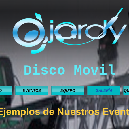
Disco Movil
O
EVENTOS
EQUIPO
GALERÍA
QU
Ejemplos de Nuestros Even